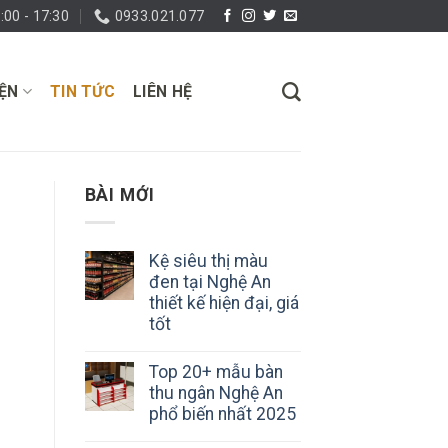
:00 - 17:30
0933.021.077
IỆN
TIN TỨC
LIÊN HỆ
BÀI MỚI
Kệ siêu thị màu
đen tại Nghệ An
thiết kế hiện đại, giá
tốt
Top 20+ mẫu bàn
thu ngân Nghệ An
phổ biến nhất 2025