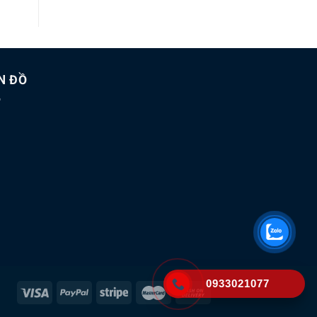
N ĐỒ
0933021077