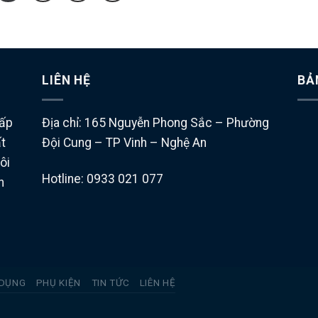
LIÊN HỆ
BẢ
cấp
Địa chỉ: 165 Nguyễn Phong Sắc – Phường
ất
Đội Cung – TP Vinh – Nghệ An
ôi
Hotline: 0933 021 077
n
 DỤNG
PHỤ KIỆN
TIN TỨC
LIÊN HỆ