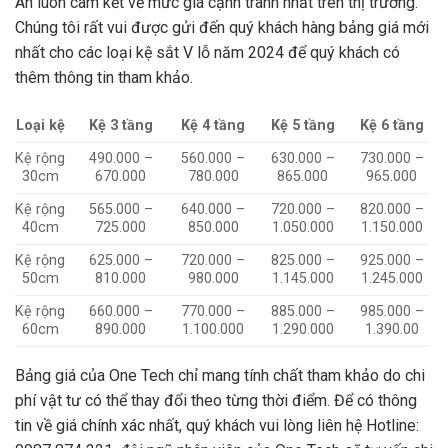
An luôn cam kết về mức giá cạnh tranh nhất trên thị trường.
Chúng tôi rất vui được gửi đến quý khách hàng bảng giá mới
nhất cho các loại kệ sắt V lỗ năm 2024 để quý khách có
thêm thông tin tham khảo.
Loại kệ
Kệ 3 tầng
Kệ 4 tầng
Kệ 5 tầng
Kệ 6 tầng
Kệ rộng
490.000 –
560.000 –
630.000 –
730.000 –
30cm
670.000
780.000
865.000
965.000
Kệ rộng
565.000 –
640.000 –
720.000 –
820.000 –
40cm
725.000
850.000
1.050.000
1.150.000
Kệ rộng
625.000 –
720.000 –
825.000 –
925.000 –
50cm
810.000
980.000
1.145.000
1.245.000
Kệ rộng
660.000 –
770.000 –
885.000 –
985.000 –
60cm
890.000
1.100.000
1.290.000
1.390.00
Bảng giá của One Tech chỉ mang tính chất tham khảo do chi
phí vật tư có thể thay đổi theo từng thời điểm. Để có thông
tin về giá chính xác nhất, quý khách vui lòng liên hệ Hotline: