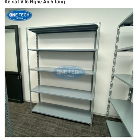
Kệ sắt V lỗ Nghệ An 5 tầng